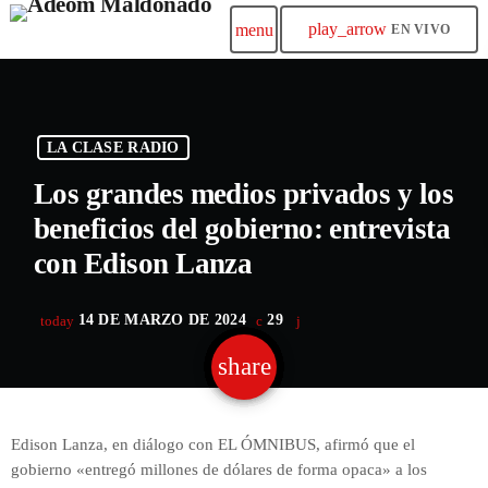
play_arrow
menu
EN VIVO
LA CLASE RADIO
Los grandes medios privados y los
beneficios del gobierno: entrevista
con Edison Lanza
14 DE MARZO DE 2024
29
today
share
email
Edison Lanza, en diálogo con EL ÓMNIBUS, afirmó que el
gobierno «entregó millones de dólares de forma opaca» a los