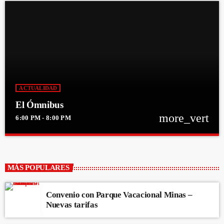
ACTUALIDAD
El Ómnibus
more_vert
6:00 PM - 8:00 PM
close
El Ómnibus
Con Federico Gauna, Robert Núñez y Luis del Puerto
MÁS POPULARES
Subite a EL ÓMNIBUS. Te llevamos la actualidad y diálogos con los
protagonistas de la realidad local y nacional.
Convenio con Parque Vacacional Minas –
Nuevas tarifas