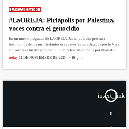
LA CLASE RADIO
#LaOREJA: Piriápolis por Palestina,
voces contra el genocidio
En un nuevo programa de LA OREJA, Javier de León presenta
testimonios de los manifestantes uruguayos/as movilizados por la #paz
en Gaza y el fin del genocidio. El colectivo #Piriápolis por #Palestina
llevó adelante una jornada de movilización y difusión que congregó
today
11 DE NOVIEMBRE DE 2025
16
numerosos activistas que apoyan la causa. Escucha #LaClaseRadio las
24 horas en adeomaldonado.org https://youtu.be/iEBD1tJtlS4
insert_link