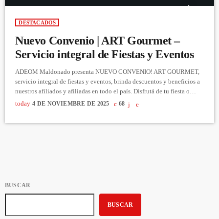
DESTACADOS
Nuevo Convenio | ART Gourmet –
Servicio integral de Fiestas y Eventos
ADEOM Maldonado presenta NUEVO CONVENIO! ART GOURMET,
servicio integral de fiestas y eventos, brinda descuentos y beneficios a
nuestros afiliados y afiliadas en todo el país. Disfrutá de tu fiesta o
evento, sin preocupaciones, con el mejor servicio integral de cathering.
today
4 DE NOVIEMBRE DE 2025
68
Consultá al 094 227 020 o en el instagram @artgourmetuy Afiliadas/os
a ADEOM podrán obtener los siguientes beneficios: - Descuento del
20% en servicio integral personalizado. - Historia de […]
BUSCAR
BUSCAR