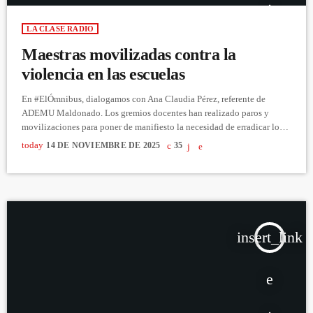
LA CLASE RADIO
Maestras movilizadas contra la
violencia en las escuelas
En #ElÓmnibus, dialogamos con Ana Claudia Pérez, referente de
ADEMU Maldonado. Los gremios docentes han realizado paros y
movilizaciones para poner de manifiesto la necesidad de erradicar los
hechos de agresiones en los centros educativos. En las/os docentes
today
14 DE NOVIEMBRE DE 2025
35
preocupa la seguridad de trabajadoras/es e infancias, y las condiciones
de enseñanza y aprendizaje en estos entornos atravesados por la
violencia. https://youtu.be/_WKxoqjOHgk
insert_link