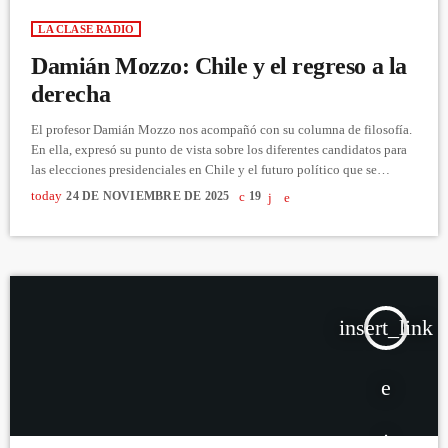
LA CLASE RADIO
Damián Mozzo: Chile y el regreso a la
derecha
El profesor Damián Mozzo nos acompañó con su columna de filosofía.
En ella, expresó su punto de vista sobre los diferentes candidatos para
las elecciones presidenciales en Chile y el futuro político que se
avecina para el país. Escucha la Columna del Pensamiento, aquí:
today
24 DE NOVIEMBRE DE 2025
19
https://www.youtube.com/watch?v=QfyRCImoPaw&t=840s
insert_link