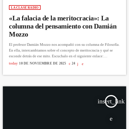
LA CLASE RADIO
«La falacia de la meritocracia»: La
columna del pensamiento con Damián
Mozzo
El profesor Damián Mozzo nos acompañó con su columna de Filosofía.
En ella, intercambiamos sobre el concepto de meritocracia y qué se
esconde detrás de ese mito. Escuchalo en el siguiente enlace:
https://youtu.be/Ul84G7DlffI
today
10 DE NOVIEMBRE DE 2025
24
insert_link