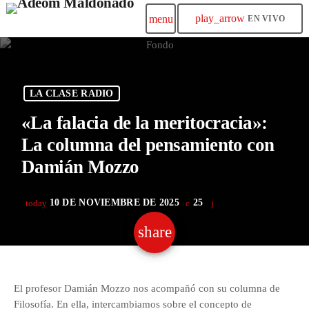
play_arrow
menu
EN VIVO
LA CLASE RADIO
«La falacia de la meritocracia»:
La columna del pensamiento con
Damián Mozzo
10 DE NOVIEMBRE DE 2025
25
today
share
email
El profesor Damián Mozzo nos acompañó con su columna de
Filosofía. En ella, intercambiamos sobre el concepto de