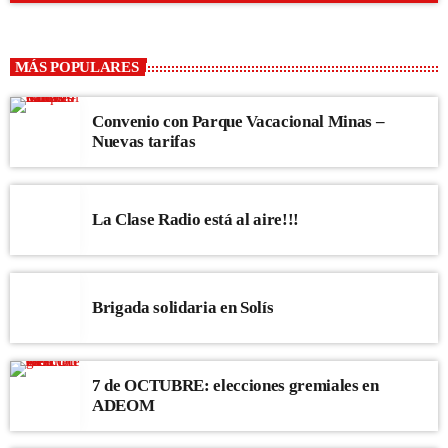
close
Otras Yerbas
Con Luis del Puerto
MÁS POPULARES
Un musical con estilo. Blues, Jazz, R&B, Soul, Rock y muchísimo
más. Cada semana te invitamos a un viaje musical por distintas épocas,
Convenio con Parque Vacacional Minas –
géneros y artistas.
Nuevas tarifas
La Clase Radio está al aire!!!
Brigada solidaria en Solís
7 de OCTUBRE: elecciones gremiales en
ADEOM