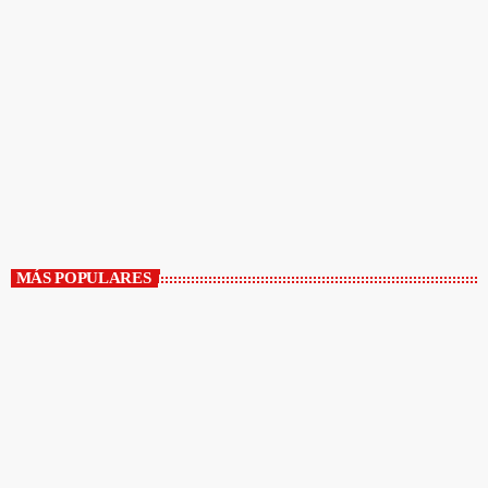
ACTUALIDAD
Conversaciones Desde El Faro
4:00 PM - 4:30 PM
Conversaciones Desde El Faro
MÁS POPULARES