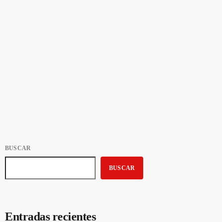
Llamado a elecciones gremiales
ADEOM Maldonado celebrará sus elecciones gremiales el próximo 7
de octubre. Aquí compartimos el llamado al acto eleccionario, junto a
los requisitos para participar del mismo. LLAMADO A ELECCIONES
LUNES 07/10/2024 HORARIO DE VOTACIÓN: DE 7 A 15 HORAS
today
9 DE SEPTIEMBRE DE 2024
82
1
De acuerdo a lo resuelto por la Asamblea General Ordinaria del pasado
30 de Julio del corriente año; la Comisión Electoral de ADEOM, pone
en conocimiento de todas sus […]
BUSCAR
BUSCAR
Entradas recientes