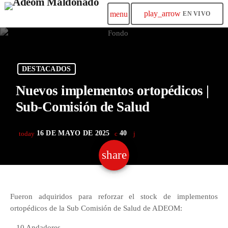
play_arrow
menu
EN VIVO
DESTACADOS
Nuevos implementos ortopédicos |
Sub-Comisión de Salud
16 DE MAYO DE 2025
40
today
share
email
Fueron adquiridos para reforzar el stock de implementos
ortopédicos de la Sub Comisión de Salud de ADEOM:
– 10 Andadores