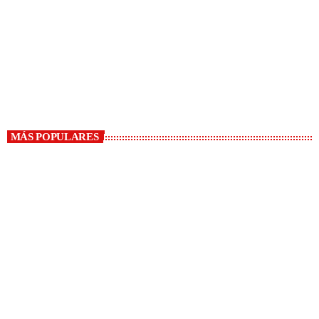
ACTUALIDAD
El Ómnibus
6:00 PM - 8:00 PM
El Ómnibus
MÁS POPULARES