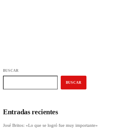
ASAMBLEA GENERAL | Locomoción y
recorridos
today
23 DE JULIO DE 2026
17
BUSCAR
BUSCAR
Entradas recientes
José Britos: «Lo que se logró fue muy importante»