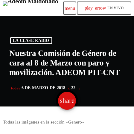
play_arrow
menu
EN VIVO
LA CLASE RADIO
Nuestra Comisión de Género de
cara al 8 de Marzo con paro y
movilización. ADEOM PIT-CNT
6 DE MARZO DE 2018
22
today
share
email
Todas las imágenes en la sección «Genero»