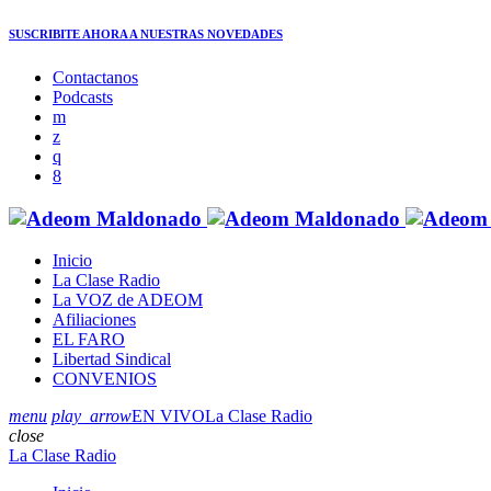
SUSCRIBITE AHORA
A NUESTRAS NOVEDADES
Contactanos
Podcasts
Inicio
La Clase Radio
La VOZ de ADEOM
Afiliaciones
EL FARO
Libertad Sindical
CONVENIOS
menu
play_arrow
EN VIVO
La Clase Radio
close
La Clase Radio