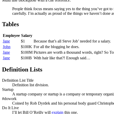
Multi line blockquote with a cite reference:
People think focus means saying yes to the thing you’ve got to f
carefully. I’m actually as proud of the things we haven’t done a
Tables
Employee
Salary
Jane
$1
Because that’s all Steve Job’ needed for a salary.
John
$100K
For all the blogging he does.
Jane
$100M
Pictures are worth a thousand words, right? So T
Jane
$100B
With hair like that?! Enough said…
Definition Lists
Definition List Title
Definition list division.
Startup
A startup company or startup is a company or temporary organiz
#dowork
Coined by Rob Dyrdek and his personal body guard Christopher
Do It Live
I’ll let Bill O’Reilly will
explain
this one.