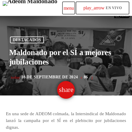
play_arrow
menu
EN VIVO
DESTACADOS
Maldonado por el SÍ a mejores
jubilaciones
18 DE SEPTIEMBRE DE 2024
86
today
share
email
En una sede de ADEOM colmada, la Intersindical de Maldonado
lanzó la campaña por el SÍ en el plebiscito por jubilaciones
dignas.