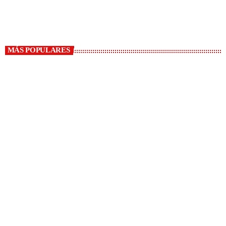
El Ómnibus
MÁS POPULARES