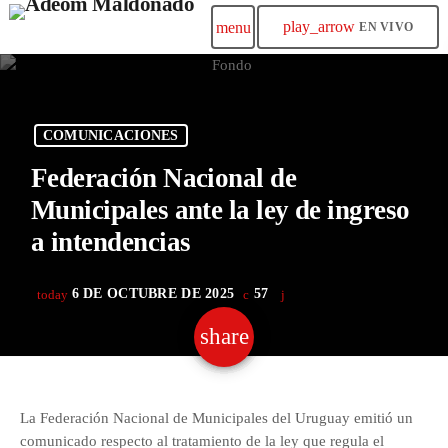
play_arrow
menu
EN VIVO
COMUNICACIONES
Federación Nacional de
Municipales ante la ley de ingreso
a intendencias
6 DE OCTUBRE DE 2025
57
today
share
email
La Federación Nacional de Municipales del Uruguay emitió un
comunicado respecto al tratamiento de la ley que regula el