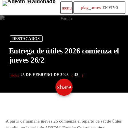
play_arrow
menu
EN VIVO
DESTACADOS
Entrega de útiles 2026 comienza el
jueves 26/2
25 DE FEBRERO DE 2026
48
today
share
email
A partir de mañana jueves 26 comienza el reparto de set de útiles
estudio, en la sede de ADEOM (Román Guerra esquina