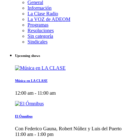
General
Información
La Clase Radio
La VOZ de ADEOM
Programas
Resoluciones
Sin categoría
Sindicales
Upcoming shows
Música en LA CLASE
12:00 am - 11:00 am
El Ómnibus
Con Federico Gauna, Robert Núñez y Luis del Puerto
11:00 am - 1:00 pm