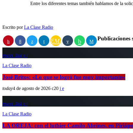
Entre los diferentes temas también hablamos de la solici
Escrito por
La Clase Radio
Publicaciones 
EMAIL
insert_link
La Clase Radio
José Britos: «Lo que se logró fue muy importante»
today
4 de agosto de 2026
20
insert_link
La Clase Radio
LA OREJA: con el luthier Camilo Abrines, en Piriápo