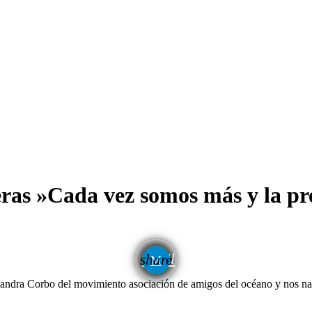
eras »Cada vez somos más y la pr
email
share
ndra Corbo del movimiento asociación de amigos del océano y nos narró