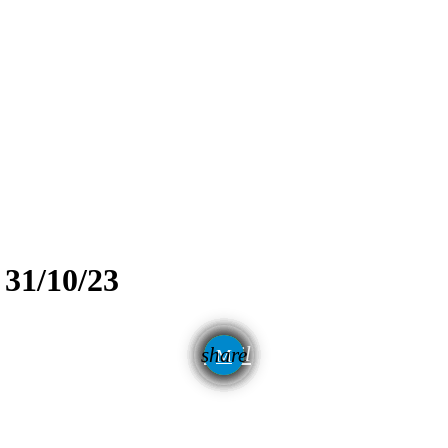
31/10/23
email
share