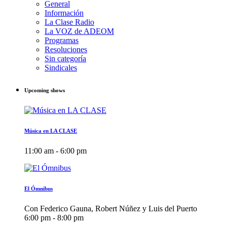
General
Información
La Clase Radio
La VOZ de ADEOM
Programas
Resoluciones
Sin categoría
Sindicales
Upcoming shows
Música en LA CLASE
11:00 am - 6:00 pm
El Ómnibus
Con Federico Gauna, Robert Núñez y Luis del Puerto
6:00 pm - 8:00 pm