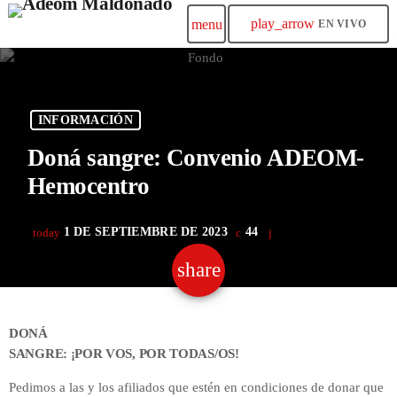
play_arrow
menu
EN VIVO
INFORMACIÓN
Doná sangre: Convenio ADEOM-
Hemocentro
1 DE SEPTIEMBRE DE 2023
44
today
share
email
DONÁ
SANGRE: ¡POR VOS, POR TODAS/OS!
Pedimos a las y los afiliados que estén en condiciones de donar que