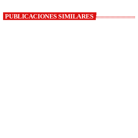
PUBLICACIONES SIMILARES
insert_link
INFORMACIÓN
Maldonado recibe el Zonal Este de la Federación